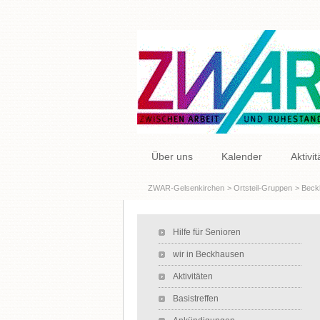
Navigation
Über uns
Kalender
Aktivi
überspringen
ZWAR-Gelsenkirchen
Ortsteil-Gruppen
Beck
Navigation überspringen
Hilfe für Senioren
wir in Beckhausen
Aktivitäten
Basistreffen