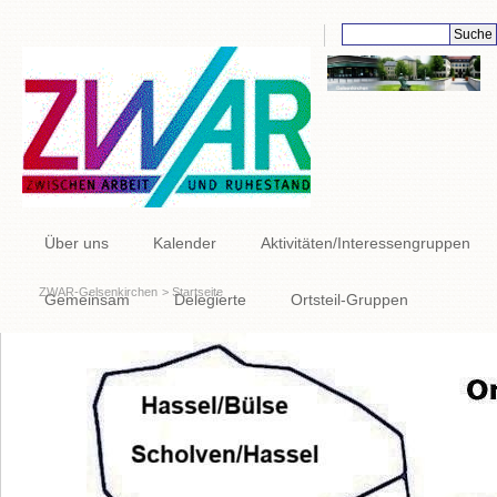
Suchbegriffe
Navigation
Über uns
Kalender
Aktivitäten/Interessengruppen
überspringen
ZWAR-Gelsenkirchen
Startseite
Gemeinsam
Delegierte
Ortsteil-Gruppen
Links