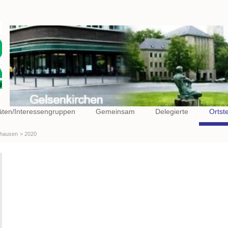
täten/Interessengruppen
Gemeinsam
Delegierte
Ortst
hausen
2020