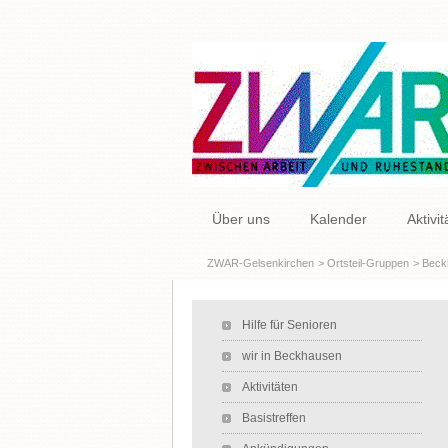
Navigation
Über uns
Kalender
Aktivi
überspringen
ZWAR-Gelsenkirchen
Ortsteil-Gruppen
Beck
Navigation überspringen
Hilfe für Senioren
wir in Beckhausen
Aktivitäten
Basistreffen