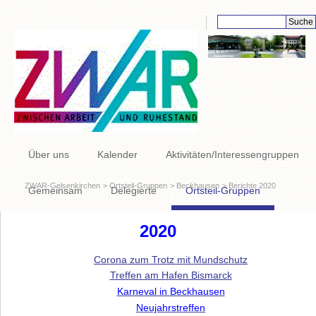
Suchbegriffe
Navigation
Über uns
Kalender
Aktivitäten/Interessengruppen
überspringen
ZWAR-Gelsenkirchen
Ortsteil-Gruppen
Beckhausen
Berichte 2020
Gemeinsam
Delegierte
Ortsteil-Gruppen
Links
2020
Corona zum Trotz mit Mundschutz
Treffen am Hafen Bismarck
Karneval in Beckhausen
Neujahrstreffen