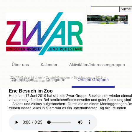
Suchbegriffe
Navigation
Über uns
Kalender
Aktivitäten/Interessengruppen
überspringen
ZWAR-Gelsenkirchen
Ortsteil-Gruppen
Beckhausen
2019
Gemeinsam
Delegierte
Ortsteil-Gruppen
Zoo Gelsenkirchen Juni 2019
Ene Besuch im Zoo
Links
Heute am 17.Juni 2019 hat sich die Zwar-Gruppe Beckhausen wieder einma
zusammengefunden.
Bei herrlichem
Sommerwetter und guter Stimmung sind
Asiens und Afrikas aufgebrochen.
Durch die an einem Montag
geringen Be
treiben lassen.
Alles in allem war es ein unterhaltsamer
T
ag mit Freunden.