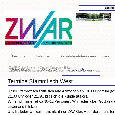
Suchbegriffe
Navigation
Über uns
Kalender
Aktivitäten/Interessengruppen
überspringen
ZWAR-Gelsenkirchen
Ortsteil-Gruppen
Erle
Gemeinsam
Delegierte
Ortsteil-Gruppen
Unsere Interessensgruppen – Vielfalt erleben
Stammtischtermine West
Termine Stammtisch West
Links
Unser Stammtisch trifft sich alle 4 Wochen ab 18.00 Uhr zum ge
21.00 Uhr oder 21.30, bis sich die Runde auflöst.
Wir sind immer etwa 10-12 Personen. Wir reden über Gott und d
essen und trinken.
Uns ist jeder willkommen, nicht nur ZWARler. Aber durch uns 