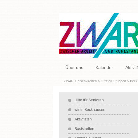
Navigation
Über uns
Kalender
Aktivi
überspringen
ZWAR-Gelsenkirchen
Ortsteil-Gruppen
Beck
Navigation überspringen
Hilfe für Senioren
wir in Beckhausen
Aktivitäten
Basistreffen