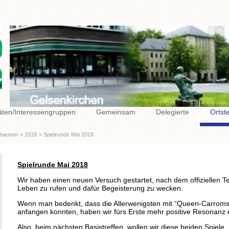
täten/Interessengruppen
Gemeinsam
Delegierte
Ortst
hausen
2018
Spielrunde Mai 2018
Spielrunde Mai 2018
Wir haben einen neuen Versuch gestartet, nach dem offiziellen Tei
Leben zu rufen und dafür Begeisterung zu wecken.
Wenn man bedenkt, dass die Allerwenigsten mit “Queen-Carroms
anfangen konnten, haben wir fürs Erste mehr positive Resonanz e
Also, beim nächsten Basistreffen, wollen wir diese beiden Spiel