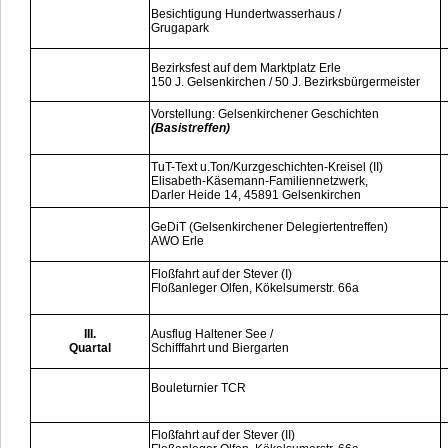
Besichtigung Hundertwasserhaus /
Grugapark
Bezirksfest auf dem Marktplatz Erle
150 J. Gelsenkirchen / 50 J. Bezirksbürgermeister
Vorstellung: Gelsenkirchener Geschichten
(Basistreffen)
TuT-Text u.Ton/Kurzgeschichten-Kreisel (II)
Elisabeth-Käsemann-Familiennetzwerk,
Darler Heide 14, 45891 Gelsenkirchen
GeDiT (Gelsenkirchener Delegiertentreffen)
AWO Erle
Floßfahrt auf der Stever (I)
Floßanleger Olfen, Kökelsumerstr. 66a
III.
Ausflug Haltener See /
Quartal
Schifffahrt und Biergarten
Bouleturnier TCR
Floßfahrt auf der Stever (II)