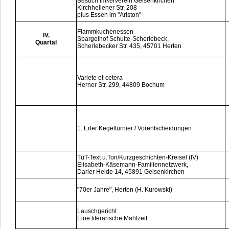
Besuch Imkerverein Gelsenkirchen
Kirchhellener Str. 208
plus Essen im "Ariston"
Flammkuchenessen
IV.
Spargelhof Schulte-Scherlebeck,
Quartal
Scherlebecker Str. 435, 45701 Herten
Variete et-cetera
Herner Str. 299, 44809 Bochum
1. Erler Kegelturnier / Vorentscheidungen
TuT-Text u.Ton/Kurzgeschichten-Kreisel (IV)
Elisabeth-Käsemann-Familiennetzwerk,
Darler Heide 14, 45891 Gelsenkirchen
"70er Jahre", Herten (H. Kurowski)
Lauschgericht
Eine literarische Mahlzeit