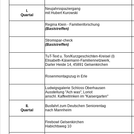
Neujahrsspaziergang
I.
mit Hubert Kurowski
Quartal
Regina Klein - Familienforschung
(Basistreffen)
Stromspar-check
(Basistreffen)
TuT-Text u. Ton/Kurzgeschichten-Kreisel (I)
Elisabeth-Käsemann-Familiennetzwerk,
Darler Heide 14, 45891 Gelsenkirchen
Rosenmontagszug in Erle
Ludwigsgalerie Schloss Oberhausen
Ausstellung "Ach was", Loriot
anschl. Kaffeetrinken im "Kaisergarten"
II.
Busfahrt zum Deutschen Seniorentag
Quartal
nach Mannheim
Firebowl Gelsenkirchen
Habichtsweg 10