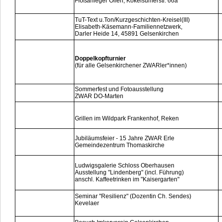
Floßanleger Olfen, Kökelsumerstr. 66a
TuT-Text u.Ton/Kurzgeschichten-Kreisel(III)
Elisabeth-Käsemann-Familiennetzwerk,
Darler Heide 14, 45891 Gelsenkirchen
Doppelkopfturnier
(für alle Gelsenkirchener ZWARler*innen)
Sommerfest und Fotoausstellung
ZWAR DO-Marten
Grillen im Wildpark Frankenhof, Reken
Jubiläumsfeier - 15 Jahre ZWAR Erle
Gemeindezentrum Thomaskirche
Ludwigsgalerie Schloss Oberhausen
Ausstellung "Lindenberg" (incl. Führung)
anschl. Kaffeetrinken im "Kaisergarten"
Seminar "Resilienz" (Dozentin Ch. Sendes)
Kevelaer