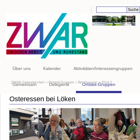
Suchbegriffe
Navigation
Über uns
Kalender
Aktivitäten/Interessengruppen
überspringen
ZWAR-Gelsenkirchen
Ortsteil-Gruppen
Beckhausen
2014-2
Gemeinsam
Delegierte
Ortsteil-Gruppen
Osteressen bei Löken
Links