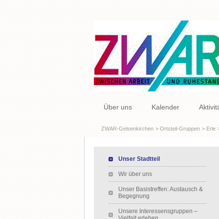
Navigation
Über uns
Kalender
Aktivi
überspringen
ZWAR-Gelsenkirchen
Ortsteil-Gruppen
Erle
Navigation überspringen
Unser Stadtteil
Wir über uns
Unser Basistreffen: Austausch &
Begegnung
Unsere Interessensgruppen –
Vielfalt erleben