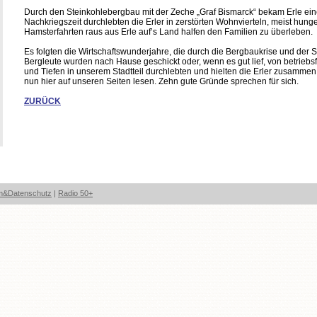
Durch den Steinkohlebergbau mit der Zeche „Graf Bismarck“ bekam Erle ei
Nachkriegszeit durchlebten die Erler in zerstörten Wohnvierteln, meist h
Hamsterfahrten raus aus Erle auf’s Land halfen den Familien zu überleben.
Es folgten die Wirtschaftswunderjahre, die durch die Bergbaukrise und der
Bergleute wurden nach Hause geschickt oder, wenn es gut lief, von betrie
und Tiefen in unserem Stadtteil durchlebten und hielten die Erler zusammen
nun hier auf unseren Seiten lesen. Zehn gute Gründe sprechen für sich.
ZURÜCK
m&Datenschutz
|
Radio 50+