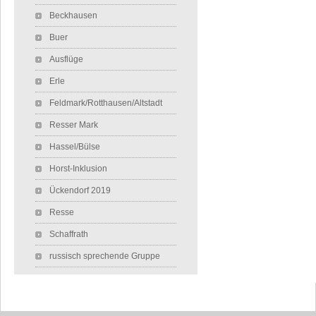
Beckhausen
Buer
Ausflüge
Erle
Feldmark/Rotthausen/Altstadt
Resser Mark
Hassel/Bülse
Horst-Inklusion
Ückendorf 2019
Resse
Schaffrath
russisch sprechende Gruppe