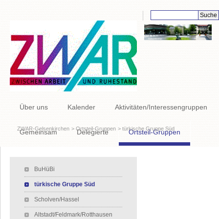
Suchbegriffe
Navigation
Über uns
Kalender
Aktivitäten/Interessengruppen
überspringen
ZWAR-Gelsenkirchen
Ortsteil-Gruppen
türkische Gruppe Süd
Gemeinsam
Delegierte
Ortsteil-Gruppen
Links
Navigation überspringen
BuHüBi
türkische Gruppe Süd
Scholven/Hassel
Altstadt/Feldmark/Rotthausen