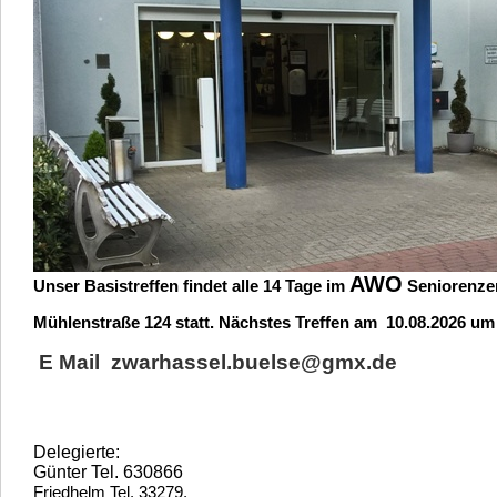
AWO
Unser Basistreffen findet alle 14 Tage im
Seniorenze
Mühlenstraße 124 statt. Nächstes Treffen am 10.08.2
026 um
E Mail zwarhassel.buelse@gmx.de
Delegierte:
Günter Tel. 630866
Friedhelm Tel. 33279,